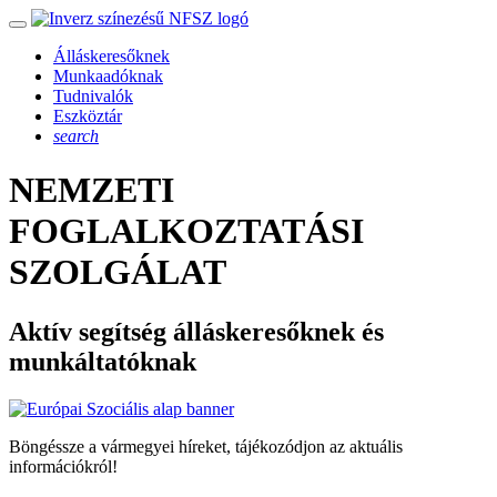
Álláskeresőknek
Munkaadóknak
Tudnivalók
Eszköztár
search
NEMZETI
FOGLALKOZTATÁSI
SZOLGÁLAT
Aktív segítség álláskeresőknek és
munkáltatóknak
Böngéssze a vármegyei híreket, tájékozódjon az aktuális
információkról!